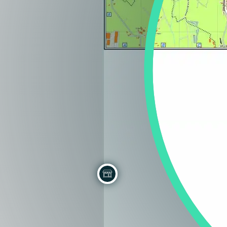
Regione
Sicilia
Regione
Toscana
Regione
Trentino-Alto Adige
Regione
Umbria
Regione
Valle d'Aosta
Regione
Veneto
Regione