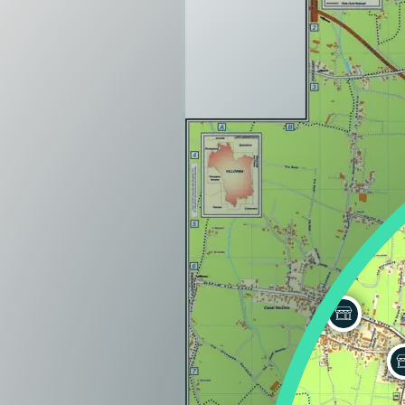
Lazio
Regione
Liguria
Regione
Lombardia
Regione
Marche
Regione
Molise
Regione
Piemonte
Regione
Puglia
Regione
Sardegna