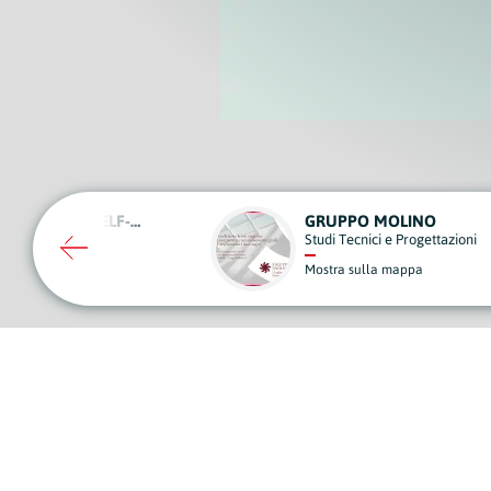
O MOLINO
CIVIS
ici e Progettazioni
Vigilanza, Sicurezza e Videosorvegl
lla mappa
Mostra sulla mappa
A