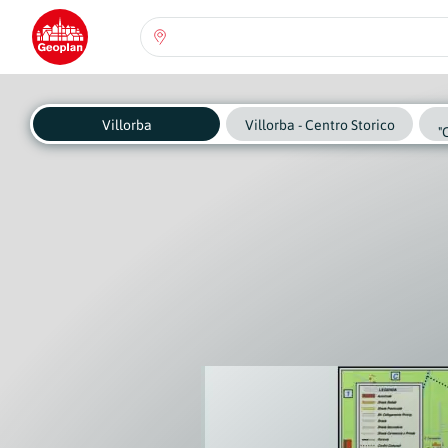
Seleziona una regione:
Abruzzo
Regione
Villorba
Villorba - Centro Storico
"
Basilicata
Regione
Calabria
Regione
Campania
Regione
Emilia Romagna
Regione
Friuli-Venezia Giulia
Regione