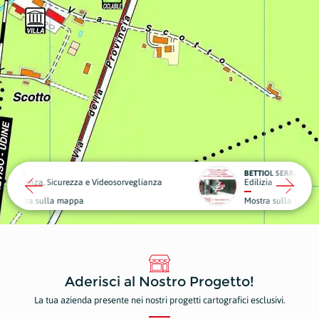
BETTIOL SERRAMENTI
eosorveglianza
Edilizia
Piante
Mostra sulla mappa
Mostr
Aderisci al Nostro Progetto!
La tua azienda presente nei nostri progetti cartografici esclusivi.