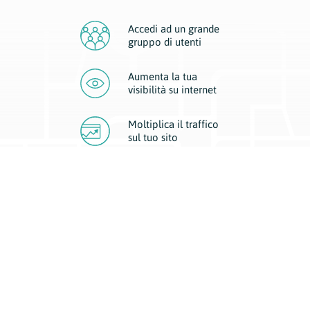
Accedi ad un grande
gruppo di utenti
Aumenta la tua
visibilità
su internet
Moltiplica il traffico
sul
tuo sito
Migliora la visibilità della tua attività con Geoplan.
Il nostro core business è costituito da due forme di comunicazione
d’eccellenza: cartacea e digitale. I progetti multimediali garantiscono ai
nostri inserzionisti una diffusione a 360° grazie a 4 canali di visibilità.
Affissioni, tascabili, web e mobile permettono ai nostri clienti di veicolare
il loro brand ad ogni tipologia di potenziale cliente.