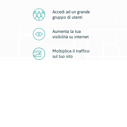
Accedi ad un grande
gruppo di utenti
Aumenta la tua
visibilità
su internet
Moltiplica il traffico
sul
tuo sito
Migliora la visibilità della tua attività con Geoplan.
Il nostro core business è costituito da due forme di comunicazione
d’eccellenza: cartacea e digitale. I progetti multimediali garantiscono ai
nostri inserzionisti una diffusione a 360° grazie a 4 canali di visibilità.
Affissioni, tascabili, web e mobile permettono ai nostri clienti di veicolare
il loro brand ad ogni tipologia di potenziale cliente.