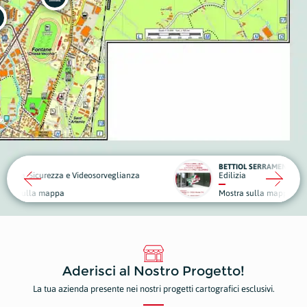
BETTIOL SERRAMENTI
eosorveglianza
Edilizia
Piante
Mostra sulla mappa
Mostr
Aderisci al Nostro Progetto!
La tua azienda presente nei nostri progetti cartografici esclusivi.