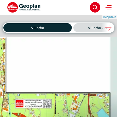
Geoplan.it
Villorba
Villorba - Centro 