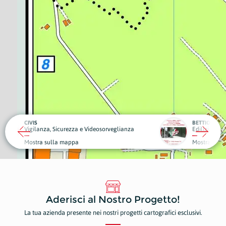
BETTIOL SERRAMENTI
eosorveglianza
Edilizia
Piante
Mostra sulla mappa
Mostr
Aderisci al Nostro Progetto!
La tua azienda presente nei nostri progetti cartografici esclusivi.