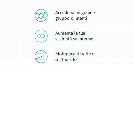
Accedi ad un grande
gruppo di utenti
Aumenta la tua
visibilità
su internet
Moltiplica il traffico
sul
tuo sito
Migliora la visibilità della tua attività con Geoplan.
Il nostro core business è costituito da due forme di comunicazione
d’eccellenza: cartacea e digitale. I progetti multimediali garantiscono ai
nostri inserzionisti una diffusione a 360° grazie a 4 canali di visibilità.
Affissioni, tascabili, web e mobile permettono ai nostri clienti di veicolare
il loro brand ad ogni tipologia di potenziale cliente.