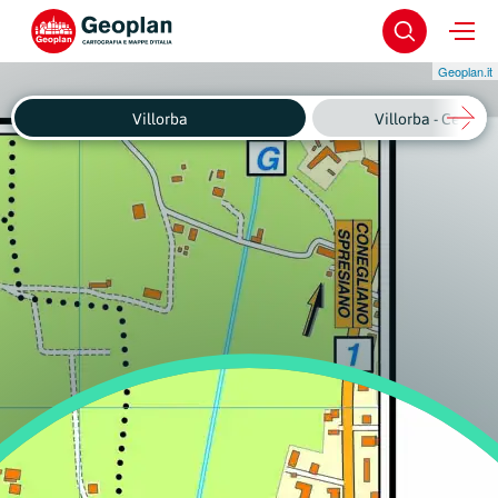
Geoplan.it
Villorba
Villorba - Centro 