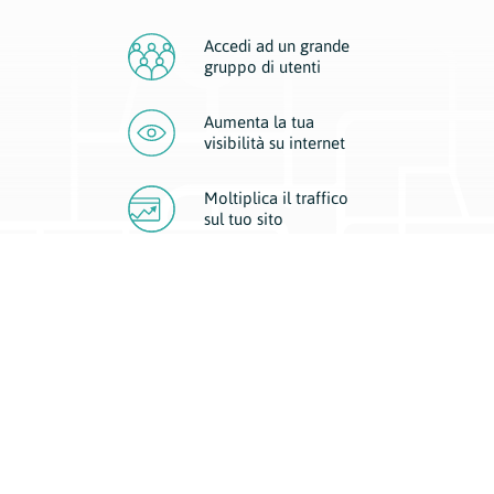
Accedi ad un grande
gruppo di utenti
Aumenta la tua
visibilità
su internet
Moltiplica il traffico
sul
tuo sito
Migliora la visibilità della tua attività con Geoplan.
Il nostro core business è costituito da due forme di comunicazione
d’eccellenza: cartacea e digitale. I progetti multimediali garantiscono ai
nostri inserzionisti una diffusione a 360° grazie a 4 canali di visibilità.
Affissioni, tascabili, web e mobile permettono ai nostri clienti di veicolare
il loro brand ad ogni tipologia di potenziale cliente.