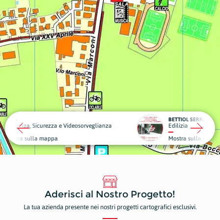
BETTIOL SERRAMENTI
eosorveglianza
Edilizia
Piante
Mostra sulla mappa
Mostr
Aderisci al Nostro Progetto!
La tua azienda presente nei nostri progetti cartografici esclusivi.