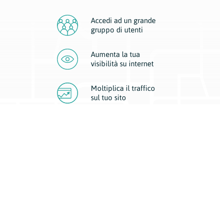
Accedi ad un grande
gruppo di utenti
Aumenta la tua
visibilità
su internet
Moltiplica il traffico
sul
tuo sito
Migliora la visibilità della tua attività con Geoplan.
Il nostro core business è costituito da due forme di comunicazione
d’eccellenza: cartacea e digitale. I progetti multimediali garantiscono ai
nostri inserzionisti una diffusione a 360° grazie a 4 canali di visibilità.
Affissioni, tascabili, web e mobile permettono ai nostri clienti di veicolare
il loro brand ad ogni tipologia di potenziale cliente.