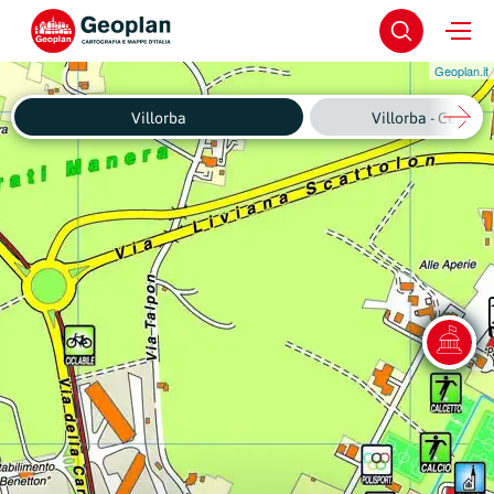
Geoplan.it
Villorba
Villorba - Centro 