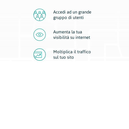
Accedi ad un grande
gruppo di utenti
Aumenta la tua
visibilità
su internet
Moltiplica il traffico
sul
tuo sito
Migliora la visibilità della tua attività con Geoplan.
Il nostro core business è costituito da due forme di comunicazione
d’eccellenza: cartacea e digitale. I progetti multimediali garantiscono ai
nostri inserzionisti una diffusione a 360° grazie a 4 canali di visibilità.
Affissioni, tascabili, web e mobile permettono ai nostri clienti di veicolare
il loro brand ad ogni tipologia di potenziale cliente.