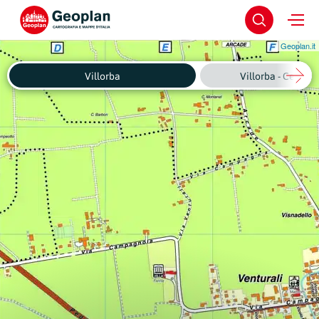
Geoplan.it
Villorba
Villorba - Centro 