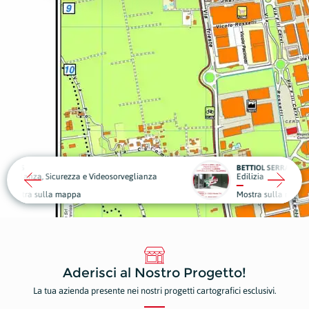
BETTIOL SERRAMENTI
eosorveglianza
Edilizia
Piante
Mostra sulla mappa
Mostr
Aderisci al Nostro Progetto!
La tua azienda presente nei nostri progetti cartografici esclusivi.