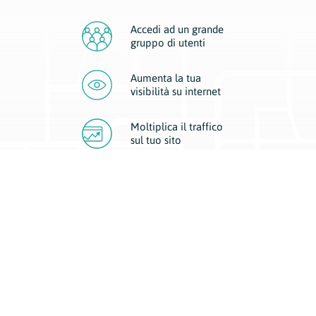
Accedi ad un grande
gruppo di utenti
Aumenta la tua
visibilità
su internet
Moltiplica il traffico
sul
tuo sito
Migliora la visibilità della tua attività con Geoplan.
Il nostro core business è costituito da due forme di comunicazione
d’eccellenza: cartacea e digitale. I progetti multimediali garantiscono ai
nostri inserzionisti una diffusione a 360° grazie a 4 canali di visibilità.
Affissioni, tascabili, web e mobile permettono ai nostri clienti di veicolare
il loro brand ad ogni tipologia di potenziale cliente.