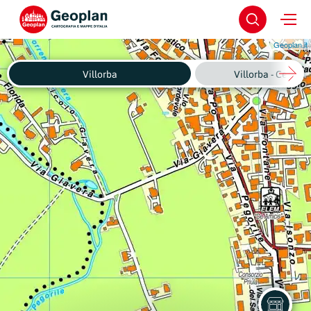
Geoplan.it
Villorba
Villorba - Centro 