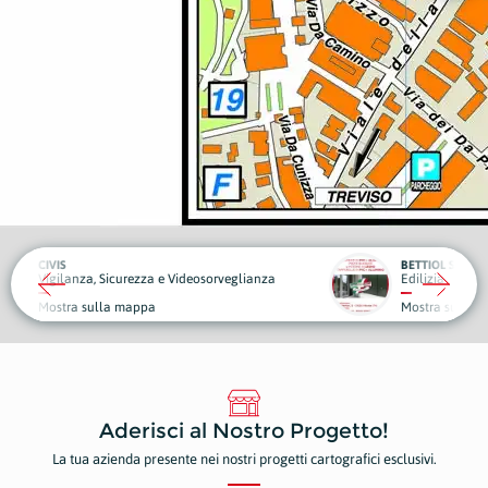
BETTIOL SERRAMENTI
eosorveglianza
Edilizia
Piante
Mostra sulla mappa
Mostr
Aderisci al Nostro Progetto!
La tua azienda presente nei nostri progetti cartografici esclusivi.