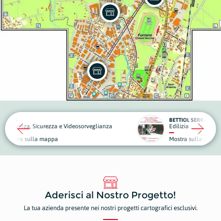
BETTIOL SERRAMENTI
eosorveglianza
Edilizia
Piante
Mostra sulla mappa
Mostr
Aderisci al Nostro Progetto!
La tua azienda presente nei nostri progetti cartografici esclusivi.