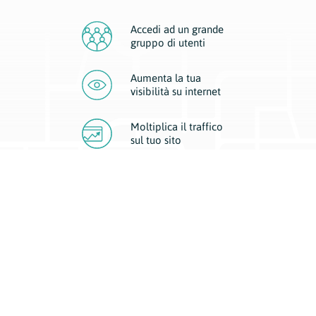
Accedi ad un grande
gruppo di utenti
Aumenta la tua
visibilità
su internet
Moltiplica il traffico
sul
tuo sito
Migliora la visibilità della tua attività con Geoplan.
Il nostro core business è costituito da due forme di comunicazione
d’eccellenza: cartacea e digitale. I progetti multimediali garantiscono ai
nostri inserzionisti una diffusione a 360° grazie a 4 canali di visibilità.
Affissioni, tascabili, web e mobile permettono ai nostri clienti di veicolare
il loro brand ad ogni tipologia di potenziale cliente.