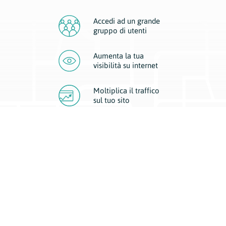
Accedi ad un grande
gruppo di utenti
Aumenta la tua
visibilità
su internet
Moltiplica il traffico
sul
tuo sito
Migliora la visibilità della tua attività con Geoplan.
Il nostro core business è costituito da due forme di comunicazione
d’eccellenza: cartacea e digitale. I progetti multimediali garantiscono ai
nostri inserzionisti una diffusione a 360° grazie a 4 canali di visibilità.
Affissioni, tascabili, web e mobile permettono ai nostri clienti di veicolare
il loro brand ad ogni tipologia di potenziale cliente.