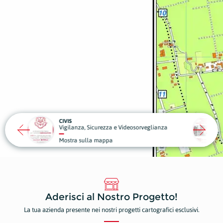
BETTIOL SERRAMENTI
deosorveglianza
Edilizia
Piant
Mostra sulla mappa
Most
Aderisci al Nostro Progetto!
La tua azienda presente nei nostri progetti cartografici esclusivi.