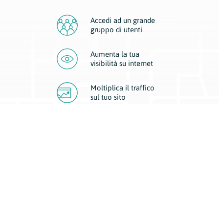
Accedi ad un grande
gruppo di utenti
Aumenta la tua
visibilità
su internet
Moltiplica il traffico
sul
tuo sito
Migliora la visibilità della tua attività con Geoplan.
Il nostro core business è costituito da due forme di comunicazione
d’eccellenza: cartacea e digitale. I progetti multimediali garantiscono ai
nostri inserzionisti una diffusione a 360° grazie a 4 canali di visibilità.
Affissioni, tascabili, web e mobile permettono ai nostri clienti di veicolare
il loro brand ad ogni tipologia di potenziale cliente.