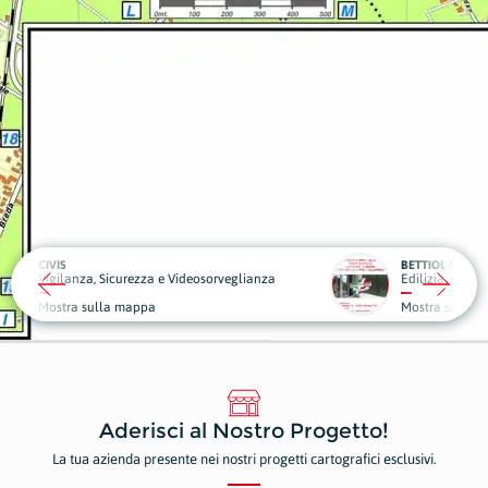
BETTIOL SERRAMENTI
eosorveglianza
Edilizia
Piante
Mostra sulla mappa
Mostr
Aderisci al Nostro Progetto!
La tua azienda presente nei nostri progetti cartografici esclusivi.