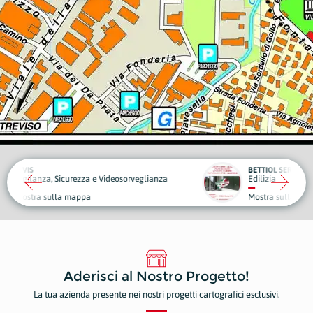
BETTIOL SERRAMENTI
eosorveglianza
Edilizia
Piante
Mostra sulla mappa
Mostr
Aderisci al Nostro Progetto!
La tua azienda presente nei nostri progetti cartografici esclusivi.