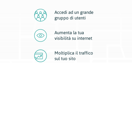
Accedi ad un grande
gruppo di utenti
Aumenta la tua
visibilità
su internet
Moltiplica il traffico
sul
tuo sito
Migliora la visibilità della tua attività con Geoplan.
Il nostro core business è costituito da due forme di comunicazione
d’eccellenza: cartacea e digitale. I progetti multimediali garantiscono ai
nostri inserzionisti una diffusione a 360° grazie a 4 canali di visibilità.
Affissioni, tascabili, web e mobile permettono ai nostri clienti di veicolare
il loro brand ad ogni tipologia di potenziale cliente.