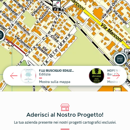
F.LLI BUSCIGLIO EDILIZIA 4.0
HOPS'N ROCKS
PIANO
Bar, Pub e Caffè
Agenzi
sulla mappa
Mostra sulla mappa
Mostr
Aderisci al Nostro Progetto!
La tua azienda presente nei nostri progetti cartografici esclusivi.