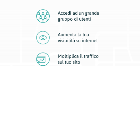
Accedi ad un grande
gruppo di utenti
Aumenta la tua
visibilità
su internet
Moltiplica il traffico
sul
tuo sito
Migliora la visibilità della tua attività con Geoplan.
Il nostro core business è costituito da due forme di comunicazione
d’eccellenza: cartacea e digitale. I progetti multimediali garantiscono ai
nostri inserzionisti una diffusione a 360° grazie a 4 canali di visibilità.
Affissioni, tascabili, web e mobile permettono ai nostri clienti di veicolare
il loro brand ad ogni tipologia di potenziale cliente.