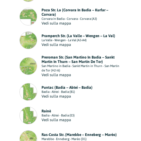
Poza Str. La (Corvara In Badia – Kurfar –
Corvara)
Corvara in Badia - Corvara - Corvara (A3)
Vedi sulla mappa
Pramperch Str. (La Valle – Wengen – La Val)
La Valle - Wengen - La Val (A3-A4)
Vedi sulla mappa
Preroman Str. (San Martino In Badia – Sankt
Martin In Thurn – San Martin De Tor)
San Martino in Badia - Sankt Martin in Thurn - San Martin
de Tor (H2-I6)
Vedi sulla mappa
Puntac (Badia – Abtei – Badia)
Badia - Abtei - Badia (B1)
Vedi sulla mappa
Rainè
Badia - Abtei - Badia (E3)
Vedi sulla mappa
Ras-Costa Str. (Marebbe – Enneberg – Marèo)
Marebbe - Enneberg - Marèo (D1)