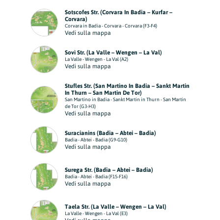
Sotscofes Str. (Corvara In Badia – Kurfar –
Corvara)
Corvara in Badia - Corvara - Corvara (F3-F4)
Vedi sulla mappa
Sovì Str. (La Valle – Wengen – La Val)
La Valle - Wengen - La Val (A2)
Vedi sulla mappa
Stufles Str. (San Martino In Badia – Sankt Martin
In Thurn – San Martin De Tor)
San Martino in Badia - Sankt Martin in Thurn - San Martin
de Tor (G3-H3)
Vedi sulla mappa
Suracianins (Badia – Abtei – Badia)
Badia - Abtei - Badia (G9-G10)
Vedi sulla mappa
Surega Str. (Badia – Abtei – Badia)
Badia - Abtei - Badia (F15-F16)
Vedi sulla mappa
Taela Str. (La Valle – Wengen – La Val)
La Valle - Wengen - La Val (E3)