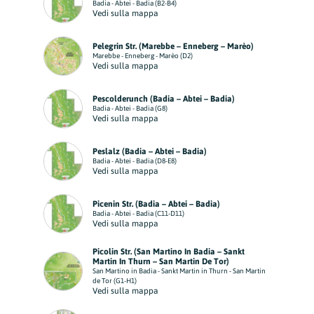
Badia - Abtei - Badia (B2-B4)
Vedi sulla mappa
Pelegrin Str. (Marebbe – Enneberg – Marèo)
Marebbe - Enneberg - Marèo (D2)
Vedi sulla mappa
Pescolderunch (Badia – Abtei – Badia)
Badia - Abtei - Badia (G8)
Vedi sulla mappa
Peslalz (Badia – Abtei – Badia)
Badia - Abtei - Badia (D8-E8)
Vedi sulla mappa
Picenin Str. (Badia – Abtei – Badia)
Badia - Abtei - Badia (C11-D11)
Vedi sulla mappa
Picolin Str. (San Martino In Badia – Sankt
Martin In Thurn – San Martin De Tor)
San Martino in Badia - Sankt Martin in Thurn - San Martin
de Tor (G1-H1)
Vedi sulla mappa