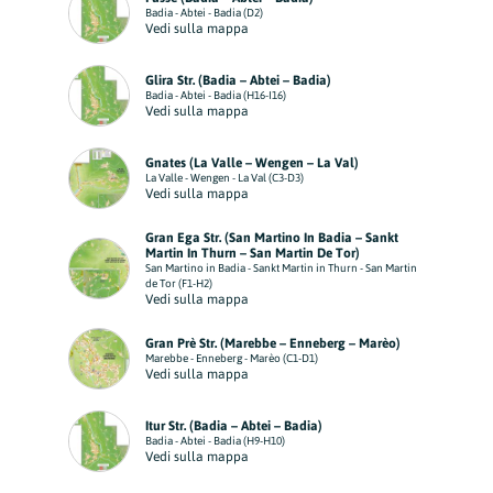
Badia - Abtei - Badia (D2)
Vedi sulla mappa
Glira Str. (Badia – Abtei – Badia)
Badia - Abtei - Badia (H16-I16)
Vedi sulla mappa
Gnates (La Valle – Wengen – La Val)
La Valle - Wengen - La Val (C3-D3)
Vedi sulla mappa
Gran Ega Str. (San Martino In Badia – Sankt
Martin In Thurn – San Martin De Tor)
San Martino in Badia - Sankt Martin in Thurn - San Martin
de Tor (F1-H2)
Vedi sulla mappa
Gran Prè Str. (Marebbe – Enneberg – Marèo)
Marebbe - Enneberg - Marèo (C1-D1)
Vedi sulla mappa
Itur Str. (Badia – Abtei – Badia)
Badia - Abtei - Badia (H9-H10)
Vedi sulla mappa