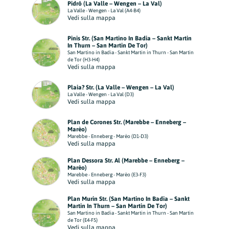
Pidrô (La Valle – Wengen – La Val)
La Valle - Wengen - La Val (A4-B4)
Vedi sulla mappa
Pinis Str. (San Martino In Badia – Sankt Martin
In Thurn – San Martin De Tor)
San Martino in Badia - Sankt Martin in Thurn - San Martin
de Tor (H3-H4)
Vedi sulla mappa
Plaia? Str. (La Valle – Wengen – La Val)
La Valle - Wengen - La Val (D3)
Vedi sulla mappa
Plan de Corones Str. (Marebbe – Enneberg –
Marèo)
Marebbe - Enneberg - Marèo (D1-D3)
Vedi sulla mappa
Plan Dessora Str. Al (Marebbe – Enneberg –
Marèo)
Marebbe - Enneberg - Marèo (E3-F3)
Vedi sulla mappa
Plan Murin Str. (San Martino In Badia – Sankt
Martin In Thurn – San Martin De Tor)
San Martino in Badia - Sankt Martin in Thurn - San Martin
de Tor (E4-F5)
Vedi sulla mappa