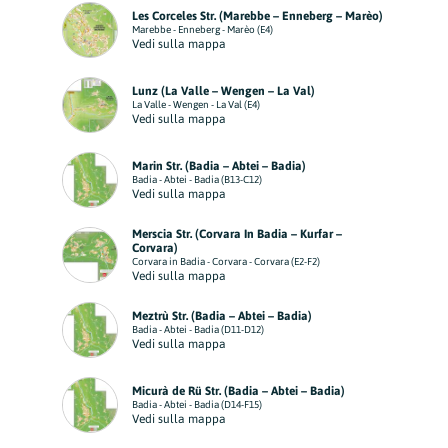
Les Corceles Str. (Marebbe – Enneberg – Marèo)
Marebbe - Enneberg - Marèo (E4)
Vedi sulla mappa
Lunz (La Valle – Wengen – La Val)
La Valle - Wengen - La Val (E4)
Vedi sulla mappa
Marin Str. (Badia – Abtei – Badia)
Badia - Abtei - Badia (B13-C12)
Vedi sulla mappa
Merscia Str. (Corvara In Badia – Kurfar –
Corvara)
Corvara in Badia - Corvara - Corvara (E2-F2)
Vedi sulla mappa
Meztrù Str. (Badia – Abtei – Badia)
Badia - Abtei - Badia (D11-D12)
Vedi sulla mappa
Micurà de Rü Str. (Badia – Abtei – Badia)
Badia - Abtei - Badia (D14-F15)
Vedi sulla mappa