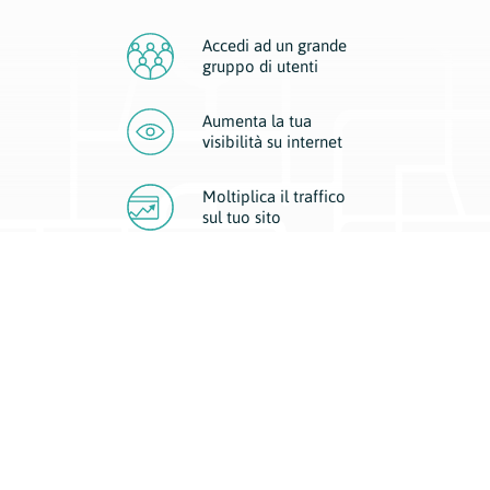
Accedi ad un grande
gruppo di utenti
Aumenta la tua
visibilità
su internet
Moltiplica il traffico
sul
tuo sito
Migliora la visibilità della tua attività con Geoplan.
Il nostro core business è costituito da due forme di comunicazione
d’eccellenza: cartacea e digitale. I progetti multimediali garantiscono ai
nostri inserzionisti una diffusione a 360° grazie a 4 canali di visibilità.
Affissioni, tascabili, web e mobile permettono ai nostri clienti di veicolare
il loro brand ad ogni tipologia di potenziale cliente.