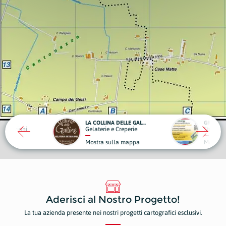
LA COLLINA DELLE GALLINE
GREEN ENERGY
Creperie
Studi Tecnici e Progettazioni
Ed
la mappa
Mostra sulla mappa
M
Aderisci al Nostro Progetto!
La tua azienda presente nei nostri progetti cartografici esclusivi.