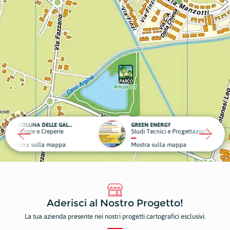
LA COLLINA DELLE GALLINE
GREEN ENERGY
reperie
Studi Tecnici e Progettazioni
Ed
a mappa
Mostra sulla mappa
Mo
Aderisci al Nostro Progetto!
La tua azienda presente nei nostri progetti cartografici esclusivi.