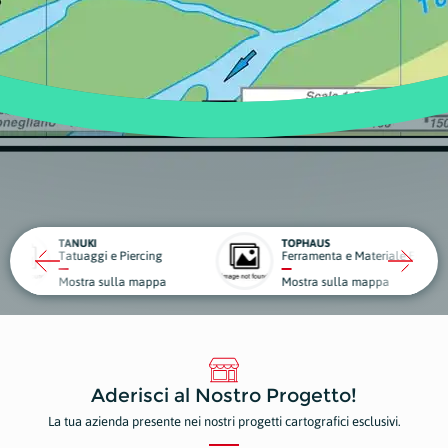
TOPHAUS
NA
 Piercing
Ferramenta e Materiale Edile
Ce
lla mappa
Mostra sulla mappa
Mo
Aderisci al Nostro Progetto!
La tua azienda presente nei nostri progetti cartografici esclusivi.