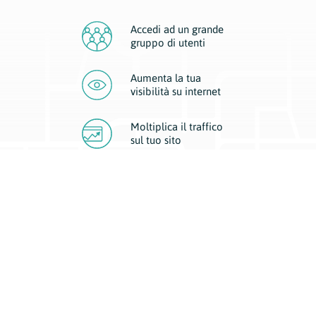
Accedi ad un grande
gruppo di utenti
Aumenta la tua
visibilità
su internet
Moltiplica il traffico
sul
tuo sito
Migliora la visibilità della tua attività con Geoplan.
Il nostro core business è costituito da due forme di comunicazione
d’eccellenza: cartacea e digitale. I progetti multimediali garantiscono ai
nostri inserzionisti una diffusione a 360° grazie a 4 canali di visibilità.
Affissioni, tascabili, web e mobile permettono ai nostri clienti di veicolare
il loro brand ad ogni tipologia di potenziale cliente.