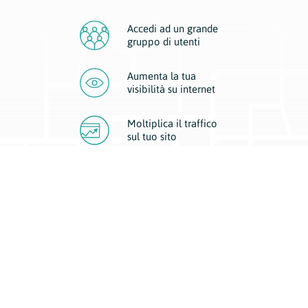
Accedi ad un grande
gruppo di utenti
Aumenta la tua
visibilità
su internet
Moltiplica il traffico
sul
tuo sito
Migliora la visibilità della tua attività con Geoplan.
Il nostro core business è costituito da due forme di comunicazione
d’eccellenza: cartacea e digitale. I progetti multimediali garantiscono ai
nostri inserzionisti una diffusione a 360° grazie a 4 canali di visibilità.
Affissioni, tascabili, web e mobile permettono ai nostri clienti di veicolare
il loro brand ad ogni tipologia di potenziale cliente.