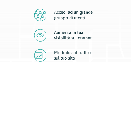
Accedi ad un grande
gruppo di utenti
Aumenta la tua
visibilità
su internet
Moltiplica il traffico
sul
tuo sito
Migliora la visibilità della tua attività con Geoplan.
Il nostro core business è costituito da due forme di comunicazione
d’eccellenza: cartacea e digitale. I progetti multimediali garantiscono ai
nostri inserzionisti una diffusione a 360° grazie a 4 canali di visibilità.
Affissioni, tascabili, web e mobile permettono ai nostri clienti di veicolare
il loro brand ad ogni tipologia di potenziale cliente.