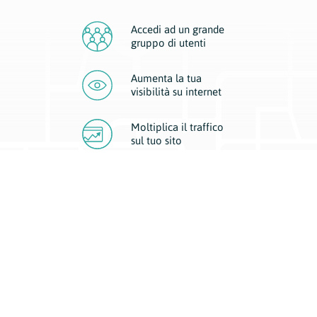
Accedi ad un grande
gruppo di utenti
Aumenta la tua
visibilità
su internet
Moltiplica il traffico
sul
tuo sito
Migliora la visibilità della tua attività con Geoplan.
Il nostro core business è costituito da due forme di comunicazione
d’eccellenza: cartacea e digitale. I progetti multimediali garantiscono ai
nostri inserzionisti una diffusione a 360° grazie a 4 canali di visibilità.
Affissioni, tascabili, web e mobile permettono ai nostri clienti di veicolare
il loro brand ad ogni tipologia di potenziale cliente.