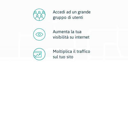
Accedi ad un grande
gruppo di utenti
Aumenta la tua
visibilità
su internet
Moltiplica il traffico
sul
tuo sito
Migliora la visibilità della tua attività con Geoplan.
Il nostro core business è costituito da due forme di comunicazione
d’eccellenza: cartacea e digitale. I progetti multimediali garantiscono ai
nostri inserzionisti una diffusione a 360° grazie a 4 canali di visibilità.
Affissioni, tascabili, web e mobile permettono ai nostri clienti di veicolare
il loro brand ad ogni tipologia di potenziale cliente.