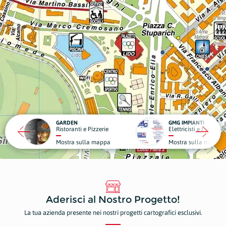
GMG IMPIANTI
 Pizzerie
Elettricisti e Forniture Elettriche
C
la mappa
Mostra sulla mappa
M
Aderisci al Nostro Progetto!
La tua azienda presente nei nostri progetti cartografici esclusivi.