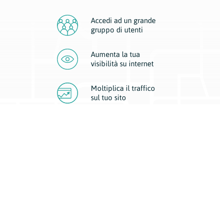
Accedi ad un grande
gruppo di utenti
Aumenta la tua
visibilità
su internet
Moltiplica il traffico
sul
tuo sito
Migliora la visibilità della tua attività con Geoplan.
Il nostro core business è costituito da due forme di comunicazione
d’eccellenza: cartacea e digitale. I progetti multimediali garantiscono ai
nostri inserzionisti una diffusione a 360° grazie a 4 canali di visibilità.
Affissioni, tascabili, web e mobile permettono ai nostri clienti di veicolare
il loro brand ad ogni tipologia di potenziale cliente.