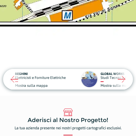
GLOBAL WORKS
re Elettriche
Studi Tecnici e Progettazioni
R
a
Mostra sulla mappa
Aderisci al Nostro Progetto!
La tua azienda presente nei nostri progetti cartografici esclusivi.