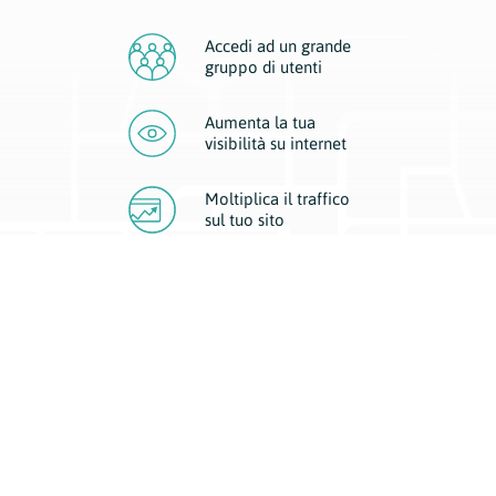
Accedi ad un grande
gruppo di utenti
Aumenta la tua
visibilità
su internet
Moltiplica il traffico
sul
tuo sito
Migliora la visibilità della tua attività con Geoplan.
Il nostro core business è costituito da due forme di comunicazione
d’eccellenza: cartacea e digitale. I progetti multimediali garantiscono ai
nostri inserzionisti una diffusione a 360° grazie a 4 canali di visibilità.
Affissioni, tascabili, web e mobile permettono ai nostri clienti di veicolare
il loro brand ad ogni tipologia di potenziale cliente.