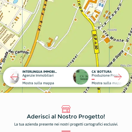
INTERLINGUA IMMOBILIARE
CA' BOTTURA
liari
Produzione Propria Cibi e Bevande
mappa
Mostra sulla mappa
Aderisci al Nostro Progetto!
La tua azienda presente nei nostri progetti cartografici esclusivi.