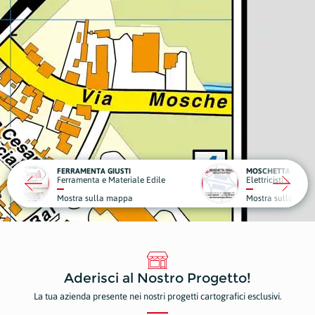
MOSCHETTA ORAZIO
ale Edile
Elettricisti e Forniture Elettriche
a
Mostra sulla mappa
Aderisci al Nostro Progetto!
La tua azienda presente nei nostri progetti cartografici esclusivi.