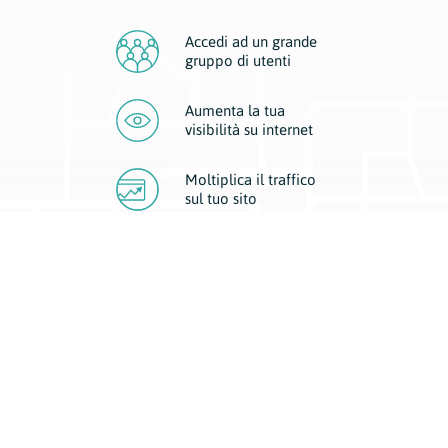
Accedi ad un grande
gruppo di utenti
Aumenta la tua
visibilità
su internet
Moltiplica il traffico
sul
tuo sito
Migliora la visibilità della tua attività con Geoplan.
Il nostro core business è costituito da due forme di comunicazione
d’eccellenza: cartacea e digitale. I progetti multimediali garantiscono ai
nostri inserzionisti una diffusione a 360° grazie a 4 canali di visibilità.
Affissioni, tascabili, web e mobile permettono ai nostri clienti di veicolare
il loro brand ad ogni tipologia di potenziale cliente.