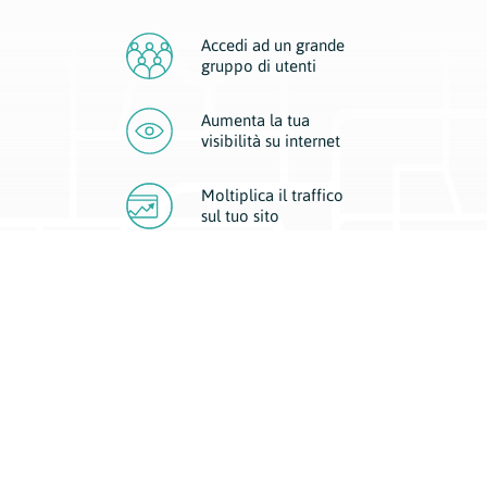
Accedi ad un grande
gruppo di utenti
Aumenta la tua
visibilità
su internet
Moltiplica il traffico
sul
tuo sito
Migliora la visibilità della tua attività con Geoplan.
Il nostro core business è costituito da due forme di comunicazione
d’eccellenza: cartacea e digitale. I progetti multimediali garantiscono ai
nostri inserzionisti una diffusione a 360° grazie a 4 canali di visibilità.
Affissioni, tascabili, web e mobile permettono ai nostri clienti di veicolare
il loro brand ad ogni tipologia di potenziale cliente.