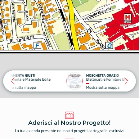
MOSCHETTA ORAZIO
A
ale Edile
Elettricisti e Forniture Elettriche
A
Mostra sulla mappa
M
Aderisci al Nostro Progetto!
La tua azienda presente nei nostri progetti cartografici esclusivi.