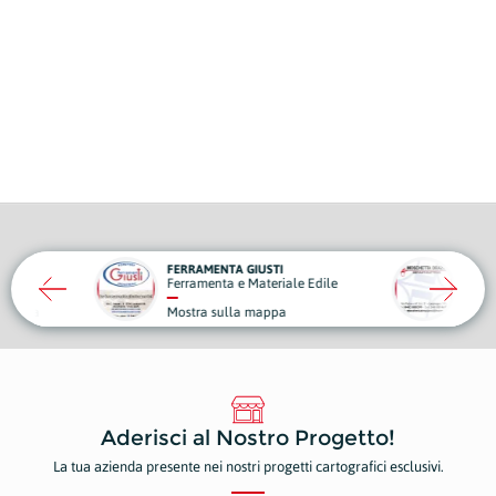
STI
MOSCHETTA ORAZIO
teriale Edile
Elettricisti e Forniture Elettriche
appa
Mostra sulla mappa
Aderisci al Nostro Progetto!
La tua azienda presente nei nostri progetti cartografici esclusivi.