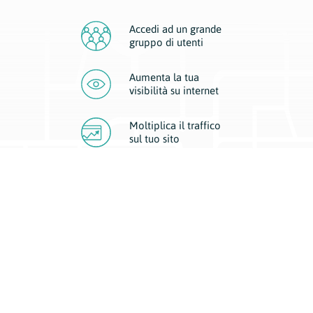
Accedi ad un grande
gruppo di utenti
Aumenta la tua
visibilità
su internet
Moltiplica il traffico
sul
tuo sito
Migliora la visibilità della tua attività con Geoplan.
Il nostro core business è costituito da due forme di comunicazione
d’eccellenza: cartacea e digitale. I progetti multimediali garantiscono ai
nostri inserzionisti una diffusione a 360° grazie a 4 canali di visibilità.
Affissioni, tascabili, web e mobile permettono ai nostri clienti di veicolare
il loro brand ad ogni tipologia di potenziale cliente.