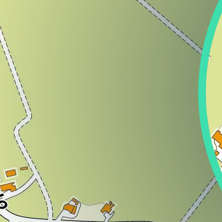
Regione
Sicilia
Regione
Toscana
Regione
Trentino-Alto Adige
Regione
Umbria
Regione
Valle d'Aosta
Regione
Veneto
Regione