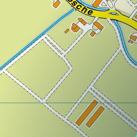
Lazio
Regione
Liguria
Regione
Lombardia
Regione
Marche
Regione
Molise
Regione
Piemonte
Regione
Puglia
Regione
Sardegna