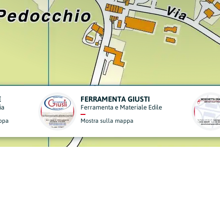
MOSCHETTA ORAZIO
ile
Elettricisti e Forniture Elettriche
Mostra sulla mappa
derisci al Nostro Progett