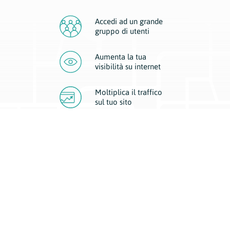
Accedi ad un grande
gruppo di utenti
Aumenta la tua
visibilità
su internet
Moltiplica il traffico
sul
tuo sito
Migliora la visibilità della tua attività con Geoplan.
Il nostro core business è costituito da due forme di comunicazione
d’eccellenza: cartacea e digitale. I progetti multimediali garantiscono ai
nostri inserzionisti una diffusione a 360° grazie a 4 canali di visibilità.
Affissioni, tascabili, web e mobile permettono ai nostri clienti di veicolare
il loro brand ad ogni tipologia di potenziale cliente.