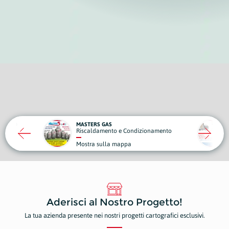
NEW DIMAC OFFICE SOLUTION
e Condizionamento
Elettronica e Informatica
appa
Mostra sulla mappa
Aderisci al Nostro Progetto!
La tua azienda presente nei nostri progetti cartografici esclusivi.