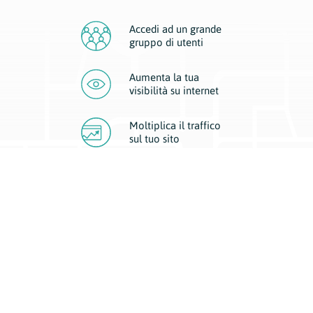
Accedi ad un grande
gruppo di utenti
Aumenta la tua
visibilità
su internet
Moltiplica il traffico
sul
tuo sito
Migliora la visibilità della tua attività con Geoplan.
Il nostro core business è costituito da due forme di comunicazione
d’eccellenza: cartacea e digitale. I progetti multimediali garantiscono ai
nostri inserzionisti una diffusione a 360° grazie a 4 canali di visibilità.
Affissioni, tascabili, web e mobile permettono ai nostri clienti di veicolare
il loro brand ad ogni tipologia di potenziale cliente.