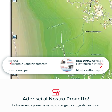
NEW DIMAC OFFICE SOLUTION
COS
izionamento
Elettronica e Informatica
Auto
Mostra sulla mappa
Mos
Aderisci al Nostro Progetto!
La tua azienda presente nei nostri progetti cartografici esclusivi.