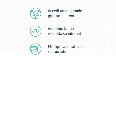
Accedi ad un grande
gruppo di utenti
Aumenta la tua
visibilità
su internet
Moltiplica il traffico
sul
tuo sito
Migliora la visibilità della tua attività con Geoplan.
Il nostro core business è costituito da due forme di comunicazione
d’eccellenza: cartacea e digitale. I progetti multimediali garantiscono ai
nostri inserzionisti una diffusione a 360° grazie a 4 canali di visibilità.
Affissioni, tascabili, web e mobile permettono ai nostri clienti di veicolare
il loro brand ad ogni tipologia di potenziale cliente.