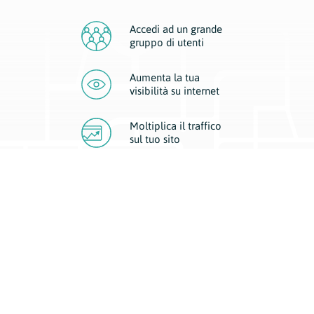
Accedi ad un grande
gruppo di utenti
Aumenta la tua
visibilità
su internet
Moltiplica il traffico
sul
tuo sito
Migliora la visibilità della tua attività con Geoplan.
Il nostro core business è costituito da due forme di comunicazione
d’eccellenza: cartacea e digitale. I progetti multimediali garantiscono ai
nostri inserzionisti una diffusione a 360° grazie a 4 canali di visibilità.
Affissioni, tascabili, web e mobile permettono ai nostri clienti di veicolare
il loro brand ad ogni tipologia di potenziale cliente.