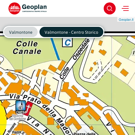
Geoplan.it
Valmontone
Valmontone - Centro Storico