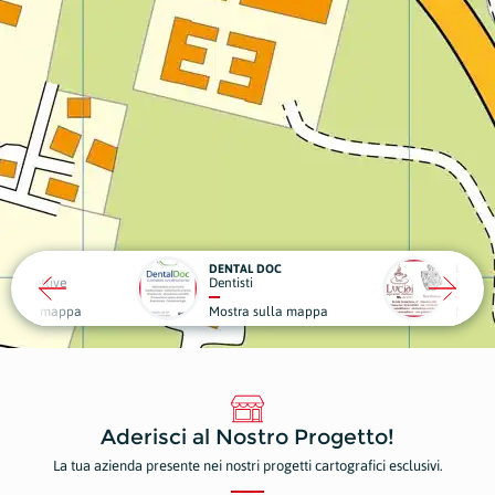
UNA
DENTAL DOC
LUCIDI
ure Ricettive
Dentisti
Produz
a sulla mappa
Mostra sulla mappa
Mostr
Aderisci al Nostro Progetto!
La tua azienda presente nei nostri progetti cartografici esclusivi.