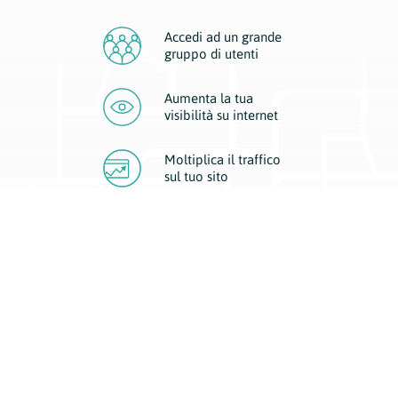
Accedi ad un grande
gruppo di utenti
Aumenta la tua
visibilità
su internet
Moltiplica il traffico
sul
tuo sito
Migliora la visibilità della tua attività con Geoplan.
Il nostro core business è costituito da due forme di comunicazione
d’eccellenza: cartacea e digitale. I progetti multimediali garantiscono ai
nostri inserzionisti una diffusione a 360° grazie a 4 canali di visibilità.
Affissioni, tascabili, web e mobile permettono ai nostri clienti di veicolare
il loro brand ad ogni tipologia di potenziale cliente.