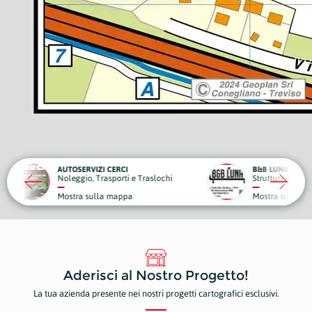
CI
B&B LUNA
DENTA
ti e Traslochi
Strutture Ricettive
Dentist
ppa
Mostra sulla mappa
Mostr
Aderisci al Nostro Progetto!
La tua azienda presente nei nostri progetti cartografici esclusivi.