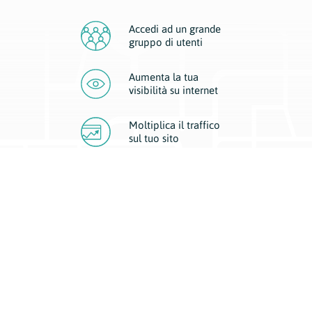
Accedi ad un grande
gruppo di utenti
Aumenta la tua
visibilità
su internet
Moltiplica il traffico
sul
tuo sito
Migliora la visibilità della tua attività con Geoplan.
Il nostro core business è costituito da due forme di comunicazione
d’eccellenza: cartacea e digitale. I progetti multimediali garantiscono ai
nostri inserzionisti una diffusione a 360° grazie a 4 canali di visibilità.
Affissioni, tascabili, web e mobile permettono ai nostri clienti di veicolare
il loro brand ad ogni tipologia di potenziale cliente.