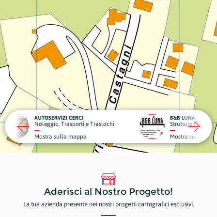
CI
B&B LUNA
DENTA
ti e Traslochi
Strutture Ricettive
Dentist
ppa
Mostra sulla mappa
Mostr
Aderisci al Nostro Progetto!
La tua azienda presente nei nostri progetti cartografici esclusivi.