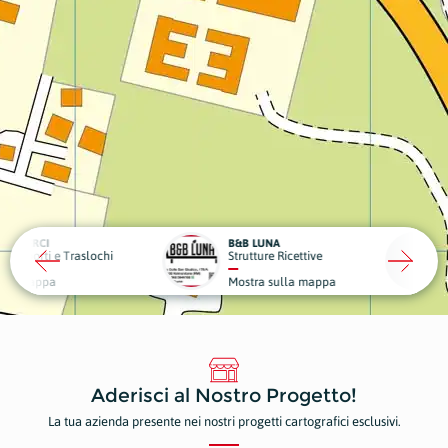
CI
B&B LUNA
DENTA
ti e Traslochi
Strutture Ricettive
Dentist
ppa
Mostra sulla mappa
Mostr
Aderisci al Nostro Progetto!
La tua azienda presente nei nostri progetti cartografici esclusivi.