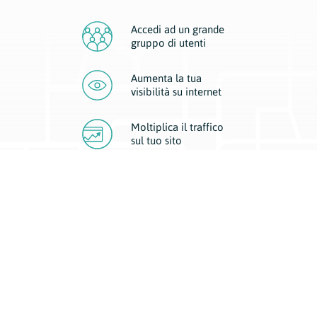
Accedi ad un grande
gruppo di utenti
Aumenta la tua
visibilità
su internet
Moltiplica il traffico
sul
tuo sito
Migliora la visibilità della tua attività con Geoplan.
Il nostro core business è costituito da due forme di comunicazione
d’eccellenza: cartacea e digitale. I progetti multimediali garantiscono ai
nostri inserzionisti una diffusione a 360° grazie a 4 canali di visibilità.
Affissioni, tascabili, web e mobile permettono ai nostri clienti di veicolare
il loro brand ad ogni tipologia di potenziale cliente.