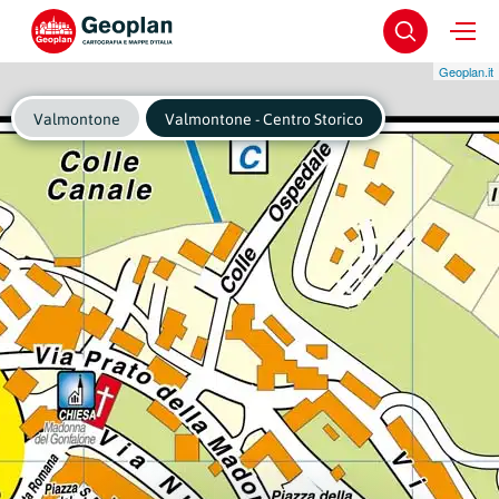
Geoplan.it
Valmontone
Valmontone - Centro Storico