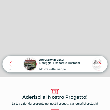
 CERCI
B&B LUNA
DE
sporti e Traslochi
Strutture Ricettive
De
a mappa
Mostra sulla mappa
Mo
Aderisci al Nostro Progetto!
La tua azienda presente nei nostri progetti cartografici esclusivi.