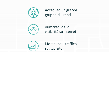
Accedi ad un grande
gruppo di utenti
Aumenta la tua
visibilità
su internet
Moltiplica il traffico
sul
tuo sito
Migliora la visibilità della tua attività con Geoplan.
Il nostro core business è costituito da due forme di comunicazione
d’eccellenza: cartacea e digitale. I progetti multimediali garantiscono ai
nostri inserzionisti una diffusione a 360° grazie a 4 canali di visibilità.
Affissioni, tascabili, web e mobile permettono ai nostri clienti di veicolare
il loro brand ad ogni tipologia di potenziale cliente.