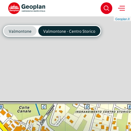
Geoplan.it
Valmontone
Valmontone - Centro Storico