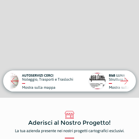
CI
B&B LUNA
DENTA
ti e Traslochi
Strutture Ricettive
Dentist
ppa
Mostra sulla mappa
Mostr
Aderisci al Nostro Progetto!
La tua azienda presente nei nostri progetti cartografici esclusivi.