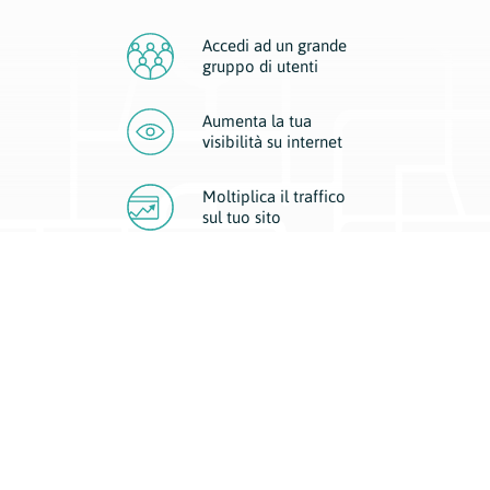
Accedi ad un grande
gruppo di utenti
Aumenta la tua
visibilità
su internet
Moltiplica il traffico
sul
tuo sito
Migliora la visibilità della tua attività con Geoplan.
Il nostro core business è costituito da due forme di comunicazione
d’eccellenza: cartacea e digitale. I progetti multimediali garantiscono ai
nostri inserzionisti una diffusione a 360° grazie a 4 canali di visibilità.
Affissioni, tascabili, web e mobile permettono ai nostri clienti di veicolare
il loro brand ad ogni tipologia di potenziale cliente.