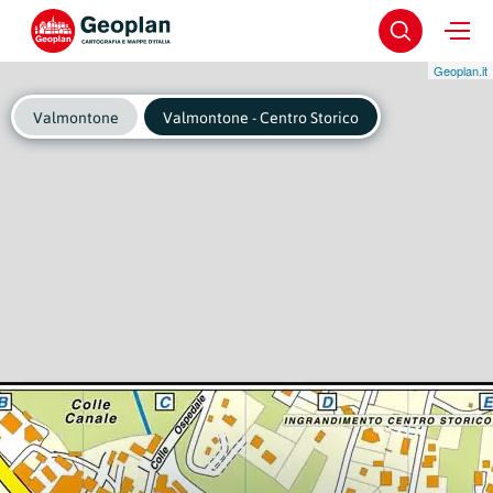
Geoplan.it
Valmontone
Valmontone - Centro Storico