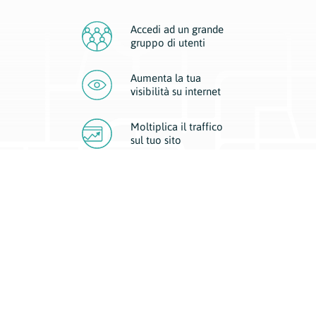
Accedi ad un grande
gruppo di utenti
Aumenta la tua
visibilità
su internet
Moltiplica il traffico
sul
tuo sito
Migliora la visibilità della tua attività con Geoplan.
Il nostro core business è costituito da due forme di comunicazione
d’eccellenza: cartacea e digitale. I progetti multimediali garantiscono ai
nostri inserzionisti una diffusione a 360° grazie a 4 canali di visibilità.
Affissioni, tascabili, web e mobile permettono ai nostri clienti di veicolare
il loro brand ad ogni tipologia di potenziale cliente.