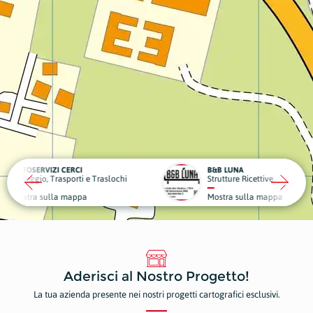
CI
B&B LUNA
DENTA
ti e Traslochi
Strutture Ricettive
Dentist
ppa
Mostra sulla mappa
Mostr
Aderisci al Nostro Progetto!
La tua azienda presente nei nostri progetti cartografici esclusivi.