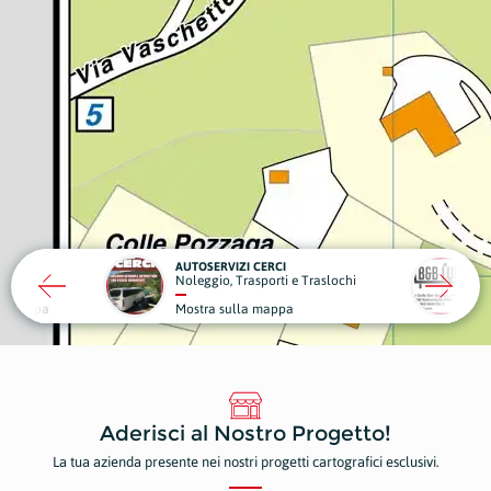
UTOSERVIZI CERCI
B&B LUNA
leggio, Trasporti e Traslochi
Strutture Ricettive
ostra sulla mappa
Mostra sulla mappa
Aderisci al Nostro Progetto!
La tua azienda presente nei nostri progetti cartografici esclusivi.