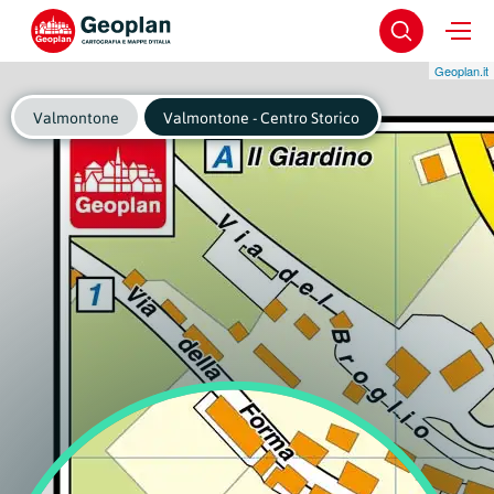
Geoplan.it
Valmontone
Valmontone - Centro Storico