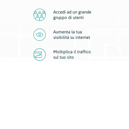
Accedi ad un grande
gruppo di utenti
Aumenta la tua
visibilità
su internet
Moltiplica il traffico
sul
tuo sito
Migliora la visibilità della tua attività con Geoplan.
Il nostro core business è costituito da due forme di comunicazione
d’eccellenza: cartacea e digitale. I progetti multimediali garantiscono ai
nostri inserzionisti una diffusione a 360° grazie a 4 canali di visibilità.
Affissioni, tascabili, web e mobile permettono ai nostri clienti di veicolare
il loro brand ad ogni tipologia di potenziale cliente.