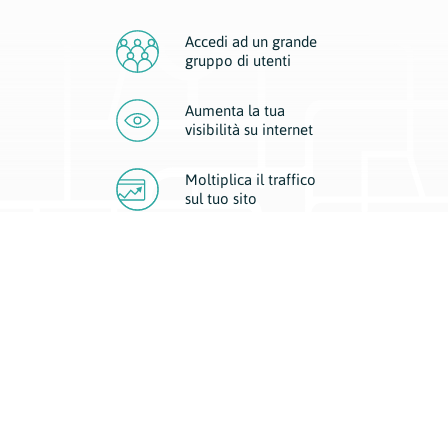
Accedi ad un grande
gruppo di utenti
Aumenta la tua
visibilità
su internet
Moltiplica il traffico
sul
tuo sito
Migliora la visibilità della tua attività con Geoplan.
Il nostro core business è costituito da due forme di comunicazione
d’eccellenza: cartacea e digitale. I progetti multimediali garantiscono ai
nostri inserzionisti una diffusione a 360° grazie a 4 canali di visibilità.
Affissioni, tascabili, web e mobile permettono ai nostri clienti di veicolare
il loro brand ad ogni tipologia di potenziale cliente.