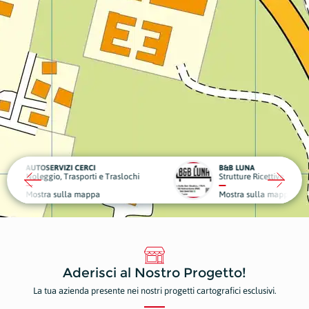
CI
B&B LUNA
DENTA
ti e Traslochi
Strutture Ricettive
Dentist
ppa
Mostra sulla mappa
Mostr
Aderisci al Nostro Progetto!
La tua azienda presente nei nostri progetti cartografici esclusivi.