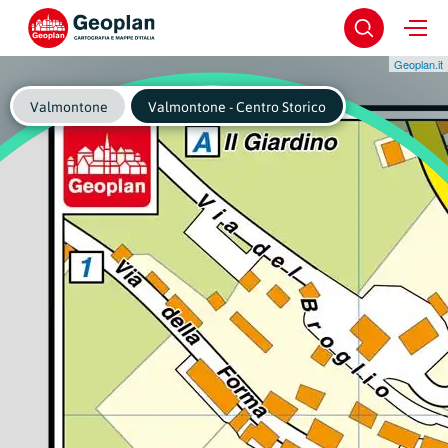
Geoplan.it
Valmontone
Valmontone - Centro Storico