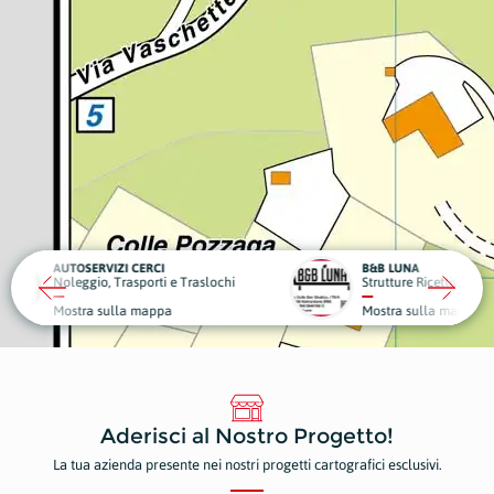
RCI
B&B LUNA
DENT
orti e Traslochi
Strutture Ricettive
Denti
mappa
Mostra sulla mappa
Most
Aderisci al Nostro Progetto!
La tua azienda presente nei nostri progetti cartografici esclusivi.