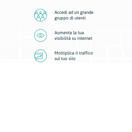
Accedi ad un grande
gruppo di utenti
Aumenta la tua
visibilità
su internet
Moltiplica il traffico
sul
tuo sito
Migliora la visibilità della tua attività con Geoplan.
Il nostro core business è costituito da due forme di comunicazione
d’eccellenza: cartacea e digitale. I progetti multimediali garantiscono ai
nostri inserzionisti una diffusione a 360° grazie a 4 canali di visibilità.
Affissioni, tascabili, web e mobile permettono ai nostri clienti di veicolare
il loro brand ad ogni tipologia di potenziale cliente.