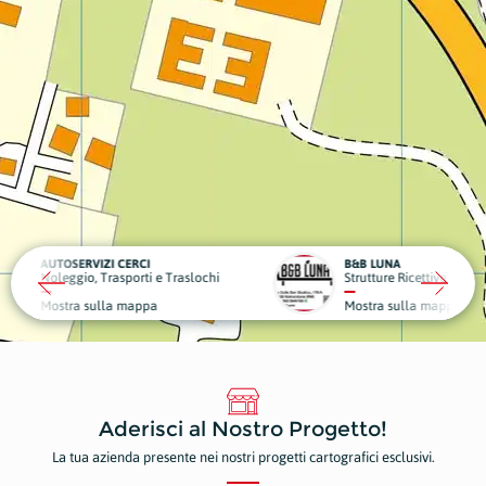
CI
B&B LUNA
DENTA
ti e Traslochi
Strutture Ricettive
Dentist
ppa
Mostra sulla mappa
Mostr
Aderisci al Nostro Progetto!
La tua azienda presente nei nostri progetti cartografici esclusivi.