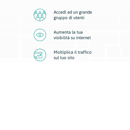
Accedi ad un grande
gruppo di utenti
Aumenta la tua
visibilità
su internet
Moltiplica il traffico
sul
tuo sito
Migliora la visibilità della tua attività con Geoplan.
Il nostro core business è costituito da due forme di comunicazione
d’eccellenza: cartacea e digitale. I progetti multimediali garantiscono ai
nostri inserzionisti una diffusione a 360° grazie a 4 canali di visibilità.
Affissioni, tascabili, web e mobile permettono ai nostri clienti di veicolare
il loro brand ad ogni tipologia di potenziale cliente.