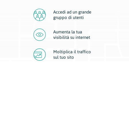
Accedi ad un grande
gruppo di utenti
Aumenta la tua
visibilità
su internet
Moltiplica il traffico
sul
tuo sito
Migliora la visibilità della tua attività con Geoplan.
Il nostro core business è costituito da due forme di comunicazione
d’eccellenza: cartacea e digitale. I progetti multimediali garantiscono ai
nostri inserzionisti una diffusione a 360° grazie a 4 canali di visibilità.
Affissioni, tascabili, web e mobile permettono ai nostri clienti di veicolare
il loro brand ad ogni tipologia di potenziale cliente.