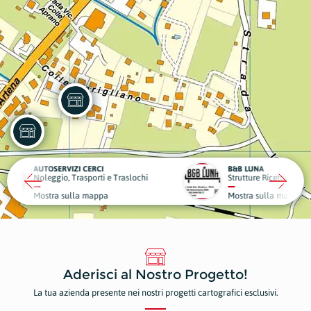
CI
B&B LUNA
DENTA
ti e Traslochi
Strutture Ricettive
Dentist
ppa
Mostra sulla mappa
Mostr
Aderisci al Nostro Progetto!
La tua azienda presente nei nostri progetti cartografici esclusivi.