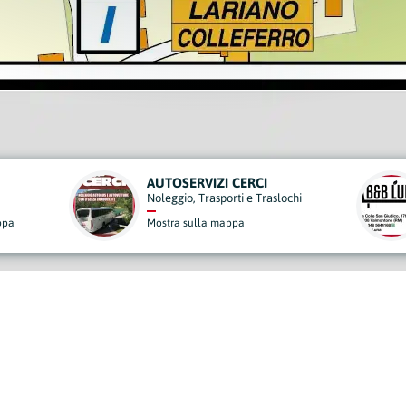
B&B LUNA
DEN
ochi
Strutture Ricettive
Denti
Mostra sulla mappa
Most
derisci al Nostro Progett