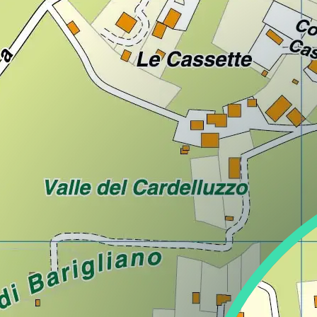
Lazio
Regione
Liguria
Regione
Lombardia
Regione
Marche
Regione
Molise
Regione
Piemonte
Regione
Puglia
Regione
Sardegna