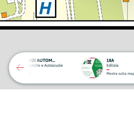
18A
AUTOSERVIZI CERCI
Edilizia
Noleggio, Trasporti e Trasl
Mostra sulla mappa
Mostra sulla mappa
A