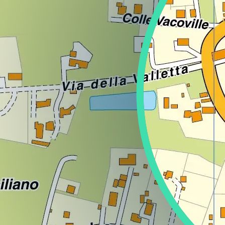
Regione
Sicilia
Regione
Toscana
Regione
Trentino-Alto Adige
Regione
Umbria
Regione
Valle d'Aosta
Regione
Veneto
Regione