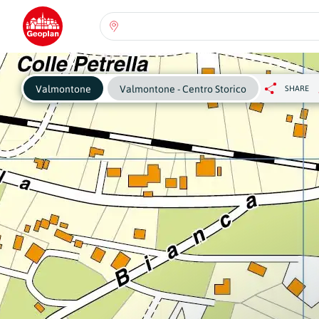
Seleziona una regione:
Abruzzo
Regione
Pe
Valmontone
Valmontone - Centro Storico
SHARE
ch
se
Basilicata
Regione
Calabria
Regione
Campania
Regione
Emilia Romagna
Regione
Friuli-Venezia Giulia
Regione