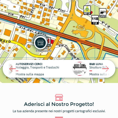
CI
B&B LUNA
DENTA
ti e Traslochi
Strutture Ricettive
Dentist
ppa
Mostra sulla mappa
Mostr
Aderisci al Nostro Progetto!
La tua azienda presente nei nostri progetti cartografici esclusivi.