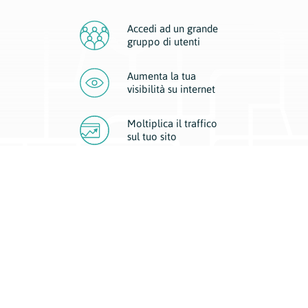
Accedi ad un grande
gruppo di utenti
Aumenta la tua
visibilità
su internet
Moltiplica il traffico
sul
tuo sito
Migliora la visibilità della tua attività con Geoplan.
Il nostro core business è costituito da due forme di comunicazione
d’eccellenza: cartacea e digitale. I progetti multimediali garantiscono ai
nostri inserzionisti una diffusione a 360° grazie a 4 canali di visibilità.
Affissioni, tascabili, web e mobile permettono ai nostri clienti di veicolare
il loro brand ad ogni tipologia di potenziale cliente.