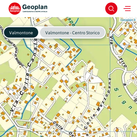
Geoplan.it
Valmontone
Valmontone - Centro Storico