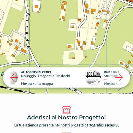
CI
B&B LUNA
DENTA
ti e Traslochi
Strutture Ricettive
Dentist
ppa
Mostra sulla mappa
Mostr
Aderisci al Nostro Progetto!
La tua azienda presente nei nostri progetti cartografici esclusivi.