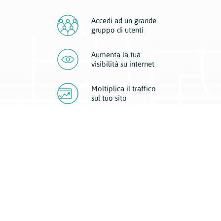
Accedi ad un grande
gruppo di utenti
Aumenta la tua
visibilità
su internet
Moltiplica il traffico
sul
tuo sito
Migliora la visibilità della tua attività con Geoplan.
Il nostro core business è costituito da due forme di comunicazione
d’eccellenza: cartacea e digitale. I progetti multimediali garantiscono ai
nostri inserzionisti una diffusione a 360° grazie a 4 canali di visibilità.
Affissioni, tascabili, web e mobile permettono ai nostri clienti di veicolare
il loro brand ad ogni tipologia di potenziale cliente.