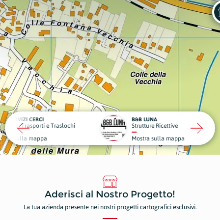
CI
B&B LUNA
DENTA
ti e Traslochi
Strutture Ricettive
Dentist
ppa
Mostra sulla mappa
Mostr
Aderisci al Nostro Progetto!
La tua azienda presente nei nostri progetti cartografici esclusivi.