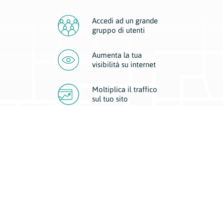
Accedi ad un grande
gruppo di utenti
Aumenta la tua
visibilità
su internet
Moltiplica il traffico
sul
tuo sito
Migliora la visibilità della tua attività con Geoplan.
Il nostro core business è costituito da due forme di comunicazione
d’eccellenza: cartacea e digitale. I progetti multimediali garantiscono ai
nostri inserzionisti una diffusione a 360° grazie a 4 canali di visibilità.
Affissioni, tascabili, web e mobile permettono ai nostri clienti di veicolare
il loro brand ad ogni tipologia di potenziale cliente.