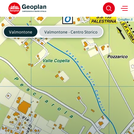
Geoplan.it
Valmontone
Valmontone - Centro Storico