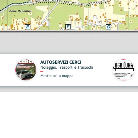
CI
B&B LUNA
Traslochi
Strutture Ricettive
Mostra sulla mappa
derisci al Nostro Progett