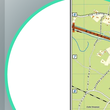
Regione
Sicilia
Regione
Toscana
Regione
Trentino-Alto Adige
Regione
Umbria
Regione
Valle d'Aosta
Regione
Veneto
Regione