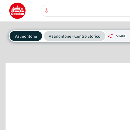
Seleziona una regione:
Abruzzo
Regione
Pe
Valmontone
Valmontone - Centro Storico
SHARE
ch
se
Basilicata
Regione
Calabria
Regione
Campania
Regione
Emilia Romagna
Regione
Friuli-Venezia Giulia
Regione