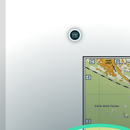
Lazio
Regione
Liguria
Regione
Lombardia
Regione
Marche
Regione
Molise
Regione
Piemonte
Regione
Puglia
Regione
Sardegna