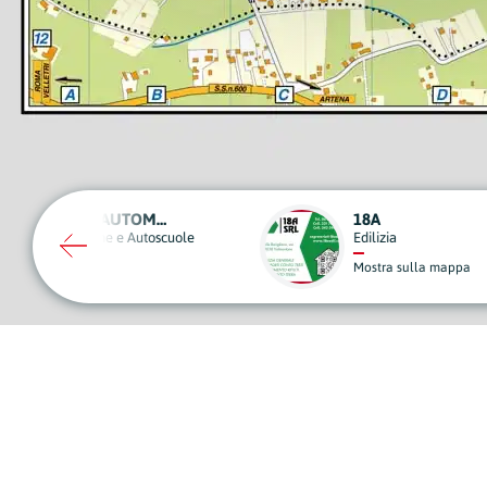
18A
AUTOSERVIZI CER
Edilizia
Noleggio, Trasporti e 
Mostra sulla mappa
Mostra sulla mappa
A