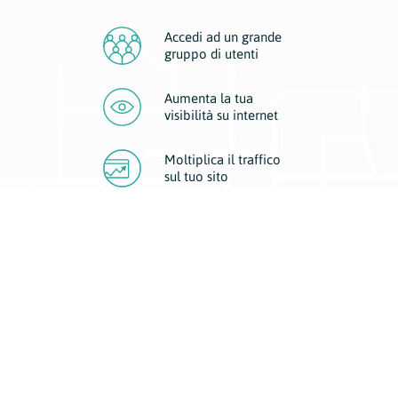
Accedi ad un grande
gruppo di utenti
Aumenta la tua
visibilità
su internet
Moltiplica il traffico
sul
tuo sito
Migliora la visibilità della tua attività con Geoplan.
Il nostro core business è costituito da due forme di comunicazione
d’eccellenza: cartacea e digitale. I progetti multimediali garantiscono ai
nostri inserzionisti una diffusione a 360° grazie a 4 canali di visibilità.
Affissioni, tascabili, web e mobile permettono ai nostri clienti di veicolare
il loro brand ad ogni tipologia di potenziale cliente.