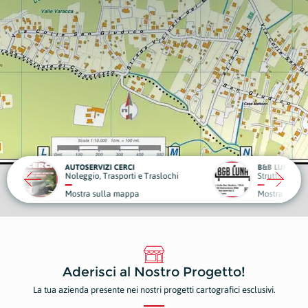
CI
B&B LUNA
DENTA
ti e Traslochi
Strutture Ricettive
Dentist
ppa
Mostra sulla mappa
Mostr
Aderisci al Nostro Progetto!
La tua azienda presente nei nostri progetti cartografici esclusivi.