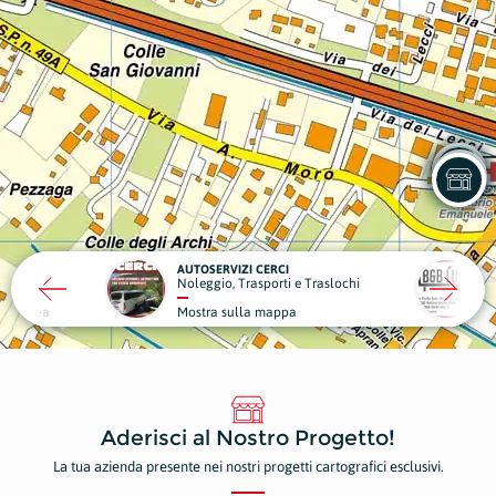
SERVIZI CERCI
B&B LUNA
gio, Trasporti e Traslochi
Strutture Ricettive
ra sulla mappa
Mostra sulla mappa
Aderisci al Nostro Progetto!
La tua azienda presente nei nostri progetti cartografici esclusivi.