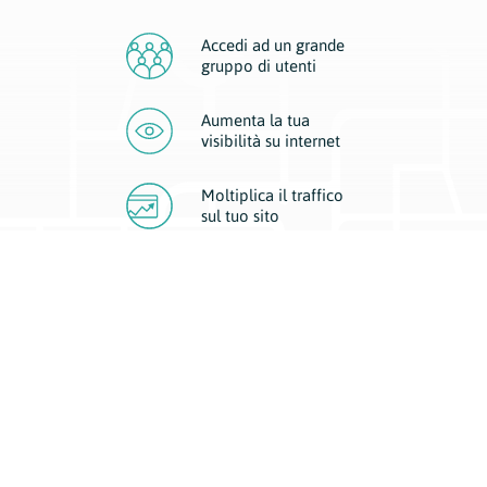
Accedi ad un grande
gruppo di utenti
Aumenta la tua
visibilità
su internet
Moltiplica il traffico
sul
tuo sito
Migliora la visibilità della tua attività con Geoplan.
Il nostro core business è costituito da due forme di comunicazione
d’eccellenza: cartacea e digitale. I progetti multimediali garantiscono ai
nostri inserzionisti una diffusione a 360° grazie a 4 canali di visibilità.
Affissioni, tascabili, web e mobile permettono ai nostri clienti di veicolare
il loro brand ad ogni tipologia di potenziale cliente.