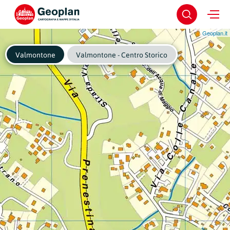
Geoplan.it
Valmontone
Valmontone - Centro Storico